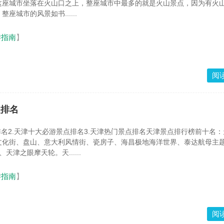
这座城市坐落在火山口之上，整座城市中最多的就是火山景点，因为有火
座城市的风景如书......
游指南
】
阅
点排名
排名2.天津十大必游景点排名3.天津热门景点排名天津景点排行榜前十名
文化街、盘山、意大利风情街、瓷房子、海昌极地海洋世界、泰达航母主
天津之眼摩天轮。天......
游指南
】
阅