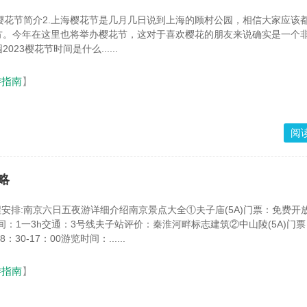
22樱花节简介2.上海樱花节是几月几日说到上海的顾村公园，相信大家应该
方。今年在这里也将举办樱花节，这对于喜欢樱花的朋友来说确实是一个
23樱花节时间是什么......
游指南
】
阅
略
程安排:南京六日五夜游详细介绍南京景点大全①夫子庙(5A)门票：免费开
览时间：1一3h交通：3号线夫子站评价：秦淮河畔标志建筑②中山陵(5A)门
30-17：00游览时间：......
游指南
】