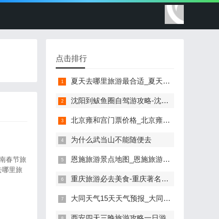
点击排行
夏天去哪里旅游最合适_夏天去哪个地方旅游好
沈阳到鲅鱼圈自驾游攻略-沈阳到鲅鱼圈多少公里公路
北京雍和宫门票价格_北京雍和宫门票价格-70岁以上老年人是否
为什么武当山不能随便去
恩施旅游景点地图_恩施旅游景点地图高清版
云南春节旅
去哪里旅
重庆旅游必去美食-重庆著名景点和美食
大同天气15天天气预报_大同天气预报 15天
西安四天三晚旅游攻略一日游_西安四天三晚旅游攻略一日游路线_1