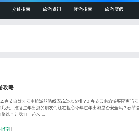
交通指南
旅游资讯
团游指南
旅游度假
游攻略
线2.春节自驾去云南旅游的路线应该怎么安排？3.春节云南旅游要隔离吗
有几天。准备过年出游的朋友们还在担心今年过年出游是否安全吗？春节
线？让我们一起来......
游指南
】