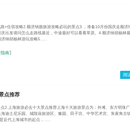
线路+住宿攻略2.额济纳旗旅游攻略必玩的景点3.，准备10月份国庆走额济
重庆出发请问怎么走路线最近，中途最好可以看看草原。4.额济纳胡杨林
纳胡杨林游玩攻略5......
游指南
】
阅
景点推荐
景点2.上海旅游必去十大景点推荐上海十大旅游景点为：外滩、东方明珠
上海迪士尼乐园、城隍庙旅游区、豫园、田子坊、中华艺术宫、朱家角古
近代上海城市的起点，......