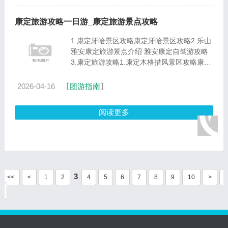
康定旅游攻略一日游_康定旅游景点攻略
1.康定牙哈景区攻略康定牙哈景区攻略2.乐山
雅安康定旅游景点介绍 雅安康定自驾游攻略
3.康定旅游攻略1.康定木格措风景区攻略康定
最好去的地方是木格措，现在叫康定情歌风
情，几十公里外就可以开车去海螺沟、燕子沟
2026-04-16
【
团游指南
】
等地。2.康定木格措自驾游......
阅读更多
3
<<
<
1
2
4
5
6
7
8
9
10
>