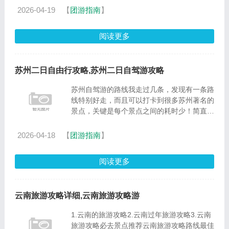
的要1.5~2小时。具体路线和位置如图所示。
2026-04-19
【
团游指南
】
清境位于南投县仁爱乡......
阅读更多
苏州二日自由行攻略,苏州二日自驾游攻略
苏州自驾游的路线我走过几条，发现有一条路
线特别好走，而且可以打卡到很多苏州著名的
景点，关键是每个景点之间的耗时少！简直就
是神仙路线呀，推荐给您参考下，走它准没
错！这条路线主要就是围绕着太湖西山岛环岛
2026-04-18
【
团游指南
】
游，西山的精华景点都集......
阅读更多
云南旅游攻略详细,云南旅游攻略游
1.云南的旅游攻略2.云南过年旅游攻略3.云南
旅游攻略必去景点推荐云南旅游攻略路线最佳