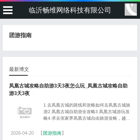
临沂畅维网络科技有限公司
团游指南
最新博文
凤凰古城攻略自助游3天3夜怎么玩_凤凰古城攻略自助
游3天3夜
1.去凤凰古城的路线和攻略如何去凤凰古城旅
游2.凤凰古城自助游全攻略3.凤凰古城游玩攻
略4.求去张家界凤凰古城自由旅游攻略，越详
细越好 导语：凤凰是个非常美丽的地方，不
管是在书里，还是摄影师的相机里，凤凰都是
2026-04-20
【
团游指南
】
一个温婉，具有特色的......