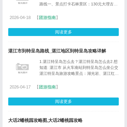
路线一、景点打卡石林景区：130元大理古
城：免费洱海：免费双廊古镇：免费丽江古
城：免费玉龙雪山＋蓝月谷：150元（套票）
2026-04-18
【
团游指南
】
泸沽湖：100元梅里雪山：免费......
阅读更多
湛江市到特呈岛路线_湛江地区到特呈岛攻略详解
1.湛江特呈岛怎么去？湛江特呈岛怎么去2.想
知道: 湛江市 从火车南站到特呈岛怎么坐公交
湛江特呈岛旅游攻略景点：湖光岩、湛江红嘴
鸥游船、鼎龙湾国际海洋度假区、观海长廊、
特呈岛。1、湖光岩湖光岩为中国玛珥湖的典
2026-04-17
【
团游指南
】
型代表，湖底的沉积物......
阅读更多
大话2蟠桃园攻略图,大话2蟠桃园攻略