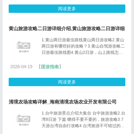
阅读更多
黄山旅游攻略二日游详细介绍,黄山旅游攻略二日游详细
1.黄山两日游最佳路线黄山两日游攻略2.黄山
两日游有哪些好的攻略？3.黄山自驾游攻略二
日游最佳路线图4.黄山2日游，山上路线怎么
走比较好？5.求推荐黄山2日游路线。主要目
的是有黄山，爬山。求推荐景点和山上住6.黄
2026-04-19
【
团游指南
】
山旅游二日游有哪些好的......
阅读更多
清境农场攻略详解_海南清境农场农业开发有限公司
1.台中旅游景点介绍大集合 台中旅游攻略2.台
湾8日游 下篇 晒得不要不要的，旅游攻略3.7
天游台湾自由行攻略4.台湾旅游不可错过的十
大景点台中清泉岗机场到情境农场自驾车或打