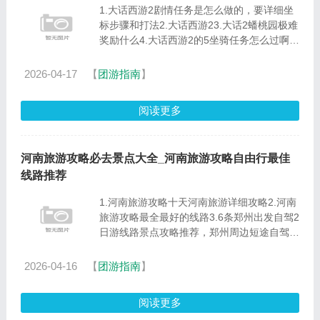
1.大话西游2剧情任务是怎么做的，要详细坐
标步骤和打法2.大话西游23.大话2蟠桃园极难
奖励什么4.大话西游2的5坐骑任务怎么过啊5.
大话西游2，10称几个怪大话西游23转150蟠
桃园升级。玩家等级已经经过二次转生并且现
2026-04-17
【
团游指南
】
有等级已达142级，并完成......
阅读更多
河南旅游攻略必去景点大全_河南旅游攻略自由行最佳
线路推荐
1.河南旅游攻略十天河南旅游详细攻略2.河南
旅游攻略最全最好的线路3.6条郑州出发自驾2
日游线路景点攻略推荐，郑州周边短途自驾游
去哪好玩4.暑假河南境内自驾游去哪好玩，3
天2夜郑州出发探寻人少/最美小众景点攻略推
2026-04-16
【
团游指南
】
荐5.河南最美的五条自驾......
阅读更多