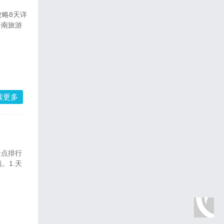
云南旅游
读更多
。1.天