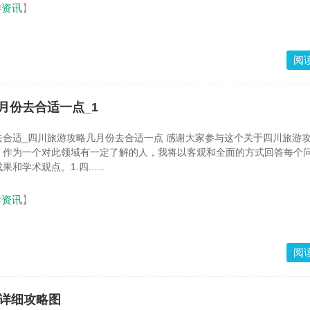
游资讯
】
阅
月份去合适一点_1
游攻略几月份去合适一点 感谢大家参与这个关于四川旅游攻略几月
。作为一个对此领域有一定了解的人，我将以客观和全面的方式回答每个
学术观点。1.四......
游资讯
】
阅
天详细攻略图