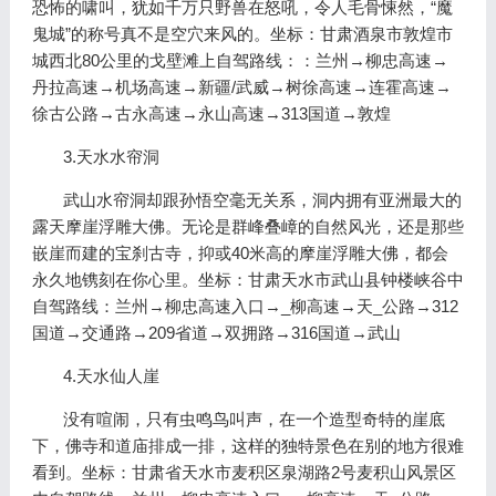
恐怖的啸叫，犹如千万只野兽在怒吼，令人毛骨悚然，“魔
鬼城”的称号真不是空穴来风的。坐标：甘肃酒泉市敦煌市
城西北80公里的戈壁滩上自驾路线：：兰州→柳忠高速→
丹拉高速→机场高速→新疆/武威→树徐高速→连霍高速→
徐古公路→古永高速→永山高速→313国道→敦煌
3.天水水帘洞
武山水帘洞却跟孙悟空毫无关系，洞内拥有亚洲最大的
露天摩崖浮雕大佛。无论是群峰叠嶂的自然风光，还是那些
嵌崖而建的宝刹古寺，抑或40米高的摩崖浮雕大佛，都会
永久地镌刻在你心里。坐标：甘肃天水市武山县钟楼峡谷中
自驾路线：兰州→柳忠高速入口→_柳高速→天_公路→312
国道→交通路→209省道→双拥路→316国道→武山
4.天水仙人崖
没有喧闹，只有虫鸣鸟叫声，在一个造型奇特的崖底
下，佛寺和道庙排成一排，这样的独特景色在别的地方很难
看到。坐标：甘肃省天水市麦积区泉湖路2号麦积山风景区