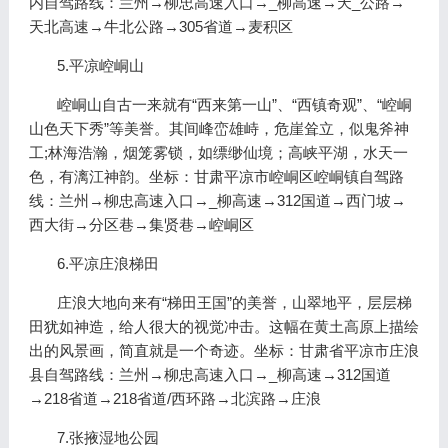
内自驾路线：兰州→柳忠高速入口→_柳高速→天_公路→
天北高速→牛北公路→305省道→麦积区
5.平凉崆峒山
崆峒山自古一来就有“西来第一山”、“西镇奇观”、“崆峒
山色天下秀”等美誉。其间峰峦雄峙，危崖耸立，似鬼斧神
工;林海浩瀚，烟笼雾锁，如缥缈仙境；高峡平湖，水天一
色，有漓江神韵。坐标：甘肃平凉市崆峒区崆峒镇自驾路
线：兰州→柳忠高速入口→_柳高速→312国道→西门坡→
西大街→分区巷→集贤巷→崆峒区
6.平凉庄浪梯田
庄浪大地向来有“梯田王国”的美誉，山翠地平，层层梯
田犹如神造，给人很大的视觉冲击。这幅在黄土高原上描绘
出的风景画，简直就是一个奇迹。坐标：甘肃省平凉市庄浪
县自驾路线：兰州→柳忠高速入口→_柳高速→312国道
→218省道→218省道/西环路→北滨路→庄浪
7.张掖湿地公园