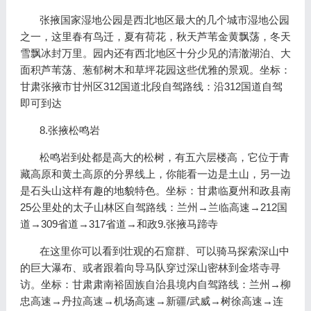
张掖国家湿地公园是西北地区最大的几个城市湿地公园
之一，这里春有鸟迁，夏有荷花，秋天芦苇金黄飘荡，冬天
雪飘冰封万里。园内还有西北地区十分少见的清澈湖泊、大
面积芦苇荡、葱郁树木和草坪花园这些优雅的景观。坐标：
甘肃张掖市甘州区312国道北段自驾路线：沿312国道自驾
即可到达
8.张掖松鸣岩
松鸣岩到处都是高大的松树，有五六层楼高，它位于青
藏高原和黄土高原的分界线上，你能看一边是土山，另一边
是石头山这样有趣的地貌特色。坐标：甘肃临夏州和政县南
25公里处的太子山林区自驾路线：兰州→兰临高速→212国
道→309省道→317省道→和政9.张掖马蹄寺
在这里你可以看到壮观的石窟群、可以骑马探索深山中
的巨大瀑布、或者跟着向导马队穿过深山密林到金塔寺寻
访。坐标：甘肃肃南裕固族自治县境内自驾路线：兰州→柳
忠高速→丹拉高速→机场高速→新疆/武威→树徐高速→连