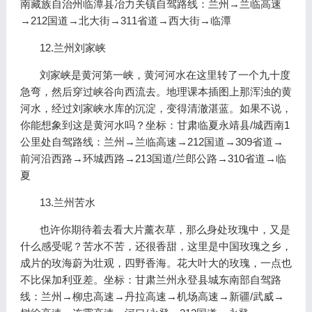
南藏族自治州临潭县冶力关镇自驾路线：兰州→兰临高速
→212国道→北大街→311省道→西大街→临潭
12.兰州刘家峡
刘家峡是黄河第一峡，黄河河水在这里转了一个九十度
急弯，然后穿过峡谷向西流去。地理课本插图上那浑浊的黄
河水，经过刘家峡水库的沉淀，变得清澈湛蓝。如果不说，
你能想象到这是黄河水吗？坐标：甘肃临夏永靖县/城西南1
公里处自驾路线：兰州→兰临高速→212国道→309省道→
前河沿西路→环城西路→213国道/兰郎公路→310省道→临
夏
13.兰州苦水
也许你期待着去看大片薰衣草，那么身处玫瑰中，又是
什么感受呢？苦水不苦，还很香甜，这里是中国玫瑰之乡，
成片的玫海蔚为壮观，四野香海。花大叶大的玫瑰，一点也
不比保加利亚差。坐标：甘肃兰州永登县城东南部自驾路
线：兰州→柳忠高速→丹拉高速→机场高速→新疆/武威→