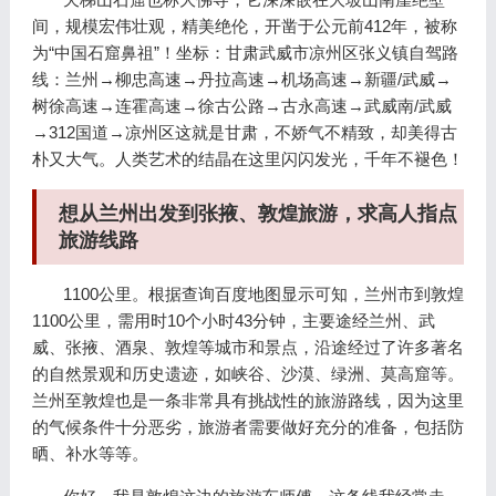
间，规模宏伟壮观，精美绝伦，开凿于公元前412年，被称
为“中国石窟鼻祖”！坐标：甘肃武威市凉州区张义镇自驾路
线：兰州→柳忠高速→丹拉高速→机场高速→新疆/武威→
树徐高速→连霍高速→徐古公路→古永高速→武威南/武威
→312国道→凉州区这就是甘肃，不娇气不精致，却美得古
朴又大气。人类艺术的结晶在这里闪闪发光，千年不褪色！
想从兰州出发到张掖、敦煌旅游，求高人指点
旅游线路
1100公里。根据查询百度地图显示可知，兰州市到敦煌
1100公里，需用时10个小时43分钟，主要途经兰州、武
威、张掖、酒泉、敦煌等城市和景点，沿途经过了许多著名
的自然景观和历史遗迹，如峡谷、沙漠、绿洲、莫高窟等。
兰州至敦煌也是一条非常具有挑战性的旅游路线，因为这里
的气候条件十分恶劣，旅游者需要做好充分的准备，包括防
晒、补水等等。