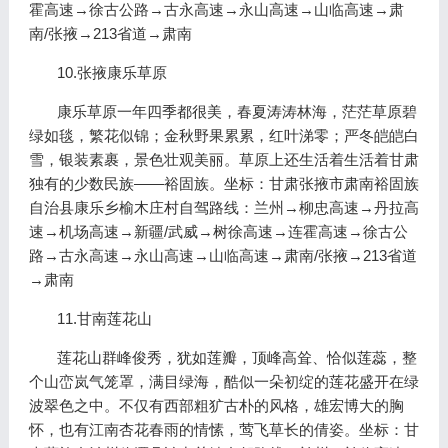
霍高速→徐古公路→古永高速→永山高速→山临高速→肃
南/张掖→213省道→肃南
10.张掖康乐草原
康乐草原一年四季都很美，春夏涛涛林海，茫茫草原碧
绿如毯，繁花似锦；金秋野果累累，红叶涕零；严冬皑皑白
雪，银装素裹，景色壮观美丽。草原上还生活着生活着甘肃
独有的少数民族——裕固族。坐标：甘肃张掖市肃南裕固族
自治县康乐乡榆木庄村自驾路线：兰州→柳忠高速→丹拉高
速→机场高速→新疆/武威→树徐高速→连霍高速→徐古公
路→古永高速→永山高速→山临高速→肃南/张掖→213省道
→肃南
11.甘南莲花山
莲花山群峰俊秀，犹如莲瓣，顶峰高耸、恰似莲蕊，整
个山峦岚气笼罩，满目绿海，酷似一朵初绽的莲花盛开在绿
波翠色之中。不仅有西部粗犷古朴的风格，雄宏博大的胸
怀，也有江南杏花春雨的情愫，莺飞草长的倩姿。坐标：甘