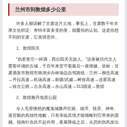
兰州市到敦煌多少公里
许多人都误解了甘肃这片土地，事实上，甘肃数千年丰
厚文化积淀、奇特丰富多变的美，颠覆你的认知。这是你想
不到的甘肃，它美得意外。
1、敦煌阳关
“劝君更尽一杯酒，西出阳关无故人。”这座被历代文人
墨客吟诵的古城，千百年来坚守着最后一座烽燧。坐标：甘
肃酒泉市敦煌市南湖乡办林场边自驾路线：兰州→柳忠高速
→丹拉高速→机场高速→新疆/武威→树徐高速→连霍高速
→徐古公路→古永高速→永山高速→313国道→敦煌
2、敦煌雅丹地质公园
令人毛骨悚然的魔鬼城雅丹壮丽、雄浑、怪异、神奇、
迷宫般的风蚀性地貌，只有亲临其境才能领略到它带来的震
撼。指南针在此不起作用，夜幕降临之后，尖厉的劲风发出