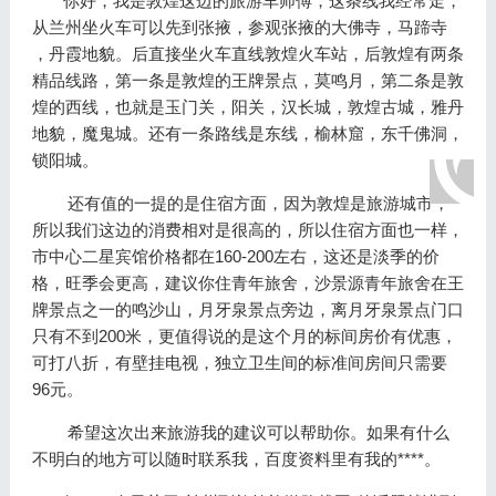
你好，我是敦煌这边的旅游车师傅，这条线我经常走，
从兰州坐火车可以先到张掖，参观张掖的大佛寺，马蹄寺
，丹霞地貌。后直接坐火车直线敦煌火车站，后敦煌有两条
精品线路，第一条是敦煌的王牌景点，莫鸣月，第二条是敦
煌的西线，也就是玉门关，阳关，汉长城，敦煌古城，雅丹
地貌，魔鬼城。还有一条路线是东线，榆林窟，东千佛洞，
锁阳城。
还有值的一提的是住宿方面，因为敦煌是旅游城市，
所以我们这边的消费相对是很高的，所以住宿方面也一样，
市中心二星宾馆价格都在160-200左右，这还是淡季的价
格，旺季会更高，建议你住青年旅舍，沙景源青年旅舍在王
牌景点之一的鸣沙山，月牙泉景点旁边，离月牙泉景点门口
只有不到200米，更值得说的是这个月的标间房价有优惠，
可打八折，有壁挂电视，独立卫生间的标准间房间只需要
96元。
希望这次出来旅游我的建议可以帮助你。如果有什么
不明白的地方可以随时联系我，百度资料里有我的****。