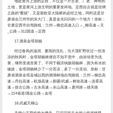
地处黄河上游的定西，不仅是一片古老、广袤、神奇的
土地，更是黄河上游文明的重要发祥地。定西自古就是丝绸
之路的“重镇”，又是新欧亚大陆桥的必经之地，同时还是甘
肃省会兰州市的东大门，真是金光闪闪的一个地方！坐标：
甘肃定西市自驾路线：兰州→柳忠高速入口→_柳高速→天
_公路→312国道→定西
17.酒泉金塔胡杨
经过春风的滋润、夏雨的洗礼，当大漠旷野吹过一丝清
凉的秋风时，金塔胡杨林便在不知不觉中，由浓绿变为浅
黄，继而变成杏黄了。不同于额济纳旗胡杨林，因为有水的
缘故，金塔胡杨林少了一分苍凉，多了一分灵动。坐标：甘
肃省酒泉金塔县城以西的潮湖林场自驾路线：兰州→柳忠高
速→丹拉高速→机场高速→新疆/武威→树徐高速→连霍高
速→徐古公路→古永高速→永山高速→肃州路→雄关路
→214省道/酒金公路→金塔
18.武威天梯山
天梯山石窟也称大佛寺，它深深嵌在大坡山南崖绝壁