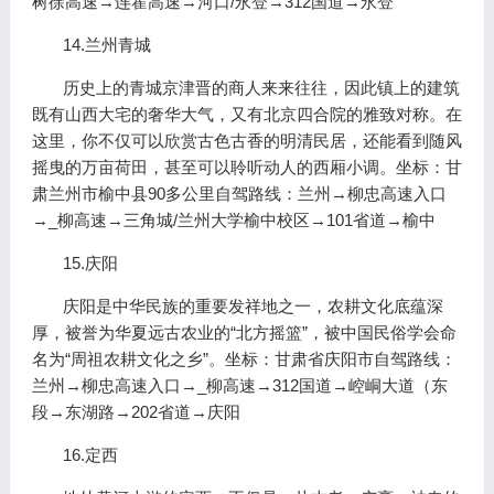
树徐高速→连霍高速→河口/永登→312国道→永登
14.兰州青城
历史上的青城京津晋的商人来来往往，因此镇上的建筑
既有山西大宅的奢华大气，又有北京四合院的雅致对称。在
这里，你不仅可以欣赏古色古香的明清民居，还能看到随风
摇曳的万亩荷田，甚至可以聆听动人的西厢小调。坐标：甘
肃兰州市榆中县90多公里自驾路线：兰州→柳忠高速入口
→_柳高速→三角城/兰州大学榆中校区→101省道→榆中
15.庆阳
庆阳是中华民族的重要发祥地之一，农耕文化底蕴深
厚，被誉为华夏远古农业的“北方摇篮”，被中国民俗学会命
名为“周祖农耕文化之乡”。坐标：甘肃省庆阳市自驾路线：
兰州→柳忠高速入口→_柳高速→312国道→崆峒大道（东
段→东湖路→202省道→庆阳
16.定西