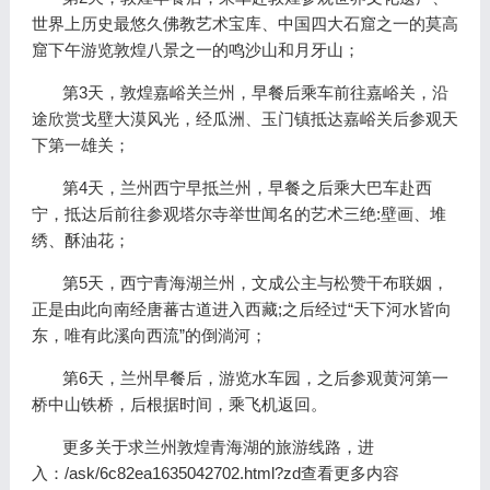
世界上历史最悠久佛教艺术宝库、中国四大石窟之一的莫高
窟下午游览敦煌八景之一的鸣沙山和月牙山；
第3天，敦煌嘉峪关兰州，早餐后乘车前往嘉峪关，沿
途欣赏戈壁大漠风光，经瓜洲、玉门镇抵达嘉峪关后参观天
下第一雄关；
第4天，兰州西宁早抵兰州，早餐之后乘大巴车赴西
宁，抵达后前往参观塔尔寺举世闻名的艺术三绝:壁画、堆
绣、酥油花；
第5天，西宁青海湖兰州，文成公主与松赞干布联姻，
正是由此向南经唐蕃古道进入西藏;之后经过“天下河水皆向
东，唯有此溪向西流”的倒淌河；
第6天，兰州早餐后，游览水车园，之后参观黄河第一
桥中山铁桥，后根据时间，乘飞机返回。
更多关于求兰州敦煌青海湖的旅游线路，进
入：/ask/6c82ea1635042702.html?zd查看更多内容