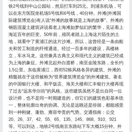
铁2号线到中山公园站，然后打车到25元。到浦东机场，可
以在东方医院坐机场5号线和6号线，40分钟。外滩(外滩国
际建筑博览会)有人说“外滩的故事就是上海的故事”。外滩的
钢筋混凝土建筑诉说着老上海滩如梦似幻的繁华，见证着上
海近百年的巨变。50年前，殖民者踏上上海这片陌生的土
地，就看中了黄浦江的这片沙滩。所以，这曾经是一条由船
夫和苦工制造的纤维通道。经过一百多年的建设，高楼林
立，车水马龙。这些兼具古典主义和现代主义的建筑已经成
为上海的象征。外滩北起外白渡桥，南至金陵东路，全长约
1.5公里。东临黄浦江，西邻52栋风格各异的建筑。外滩的
精髓就在于这些被称为“世界建筑博览会”的外滩建筑。著名
的中国银行大楼、和平饭店、海关大楼和汇丰银行大楼再现
了过去“远东华尔街”的风格。这些建筑虽然不是出自同一位
设计师，也不是同一时期建造的，但它们的建筑色彩基本统
一，整体轮廓出奇的协调。无论是远眺还是徘徊，都能感受
到一种刚健、蓬勃、雍容华贵的气势。交通指南：公交
20、26、37、42、55、65、135、145、868、910、921
等。可以到达，地铁2号线南京东路站下车大概15分钟。外