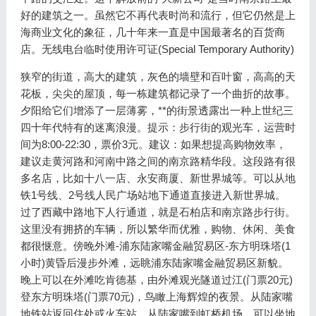
好的建筑之一。虽然它不再代表时尚和流行，但它仍然是上
海商业文化的象征，几十年来一直是中国最著名的百货商
店。无线电台临时使用许可证(Special Temporary Authority)
狭窄的街道，高大的建筑，灰色的墙壁和百叶窗，高高的天
花板，尖尖的屋顶，每一栋建筑都记录了一个曲折的故事。
夕阳给它们增添了一层薄雾，**的街景透露出一种上世纪三
四十年代特有的迷离浪漫。提示：步行街的观光车，运营时
间为8:00-22:30，票价3元。建议：如果想提高购物效率，
建议走黄河路和河南中路之间的南京路精华段。这段路有很
多名店，比如十八一店、永安商厦、新世界城等。可以从地
铁1号线、2号线人民广场站地下通道直接进入新世界城。
过了西藏中路地下人行通道，就是石柏店和南京路步行街。
这里没有拥挤的车辆，所以繁华而优雅，购物、休闲、美食
都很惬意。傍晚外滩-浦东陆家嘴金融贸易区-东方明珠塔(1
小时)黄昏后漫步外滩，远眺浦东陆家嘴金融贸易区新貌。
晚上可以在外滩吃肯德基，由外滩观光隧道过江(门票20元)
登东方明珠塔(门票70元)，鸟瞰上海辉煌的夜景。从陆家嘴
地铁站返回住处或火车站。从陆家嘴到虹桥机场，可以坐地