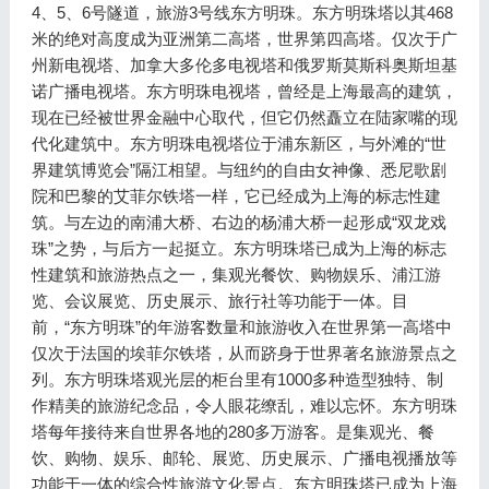
4、5、6号隧道，旅游3号线东方明珠。东方明珠塔以其468
米的绝对高度成为亚洲第二高塔，世界第四高塔。仅次于广
州新电视塔、加拿大多伦多电视塔和俄罗斯莫斯科奥斯坦基
诺广播电视塔。东方明珠电视塔，曾经是上海最高的建筑，
现在已经被世界金融中心取代，但它仍然矗立在陆家嘴的现
代化建筑中。东方明珠电视塔位于浦东新区，与外滩的“世
界建筑博览会”隔江相望。与纽约的自由女神像、悉尼歌剧
院和巴黎的艾菲尔铁塔一样，它已经成为上海的标志性建
筑。与左边的南浦大桥、右边的杨浦大桥一起形成“双龙戏
珠”之势，与后方一起挺立。东方明珠塔已成为上海的标志
性建筑和旅游热点之一，集观光餐饮、购物娱乐、浦江游
览、会议展览、历史展示、旅行社等功能于一体。目
前，“东方明珠”的年游客数量和旅游收入在世界第一高塔中
仅次于法国的埃菲尔铁塔，从而跻身于世界著名旅游景点之
列。东方明珠塔观光层的柜台里有1000多种造型独特、制
作精美的旅游纪念品，令人眼花缭乱，难以忘怀。东方明珠
塔每年接待来自世界各地的280多万游客。是集观光、餐
饮、购物、娱乐、邮轮、展览、历史展示、广播电视播放等
功能于一体的综合性旅游文化景点。东方明珠塔已成为上海