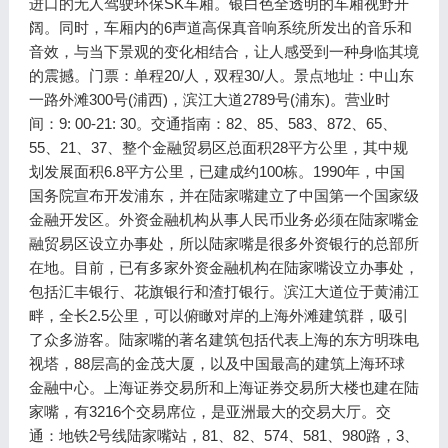
进口的无人驾驶环保SK车厢。银白色全透明的车厢视野开
阔。同时，车厢内的6声道高保真音响系统所发出的音乐和
音效，与当下景观的变化相结合，让人感受到一种身临其境
的震撼。门票：单程20/人，双程30/人。景点地址：中山东
一路外滩300号(浦西)，滨江大道2789号(浦东)。营业时
间：9: 00-21: 30。交通指南：82、85、583、872、65、
55、21、37、整个金融贸易区总面积28平方公里，其中规
划发展面积6.8平方公里，已建成约100栋。1990年，中国
国务院宣布开发浦东，并在陆家嘴建立了中国第一个国家级
金融开发区。外资金融机构从事人民币业务必须在陆家嘴金
融贸易区设立办事处，所以陆家嘴是很多外资银行的总部所
在地。目前，已有多家外资金融机构在陆家嘴设立办事处，
包括汇丰银行、花旗银行和渣打银行。滨江大道位于黄浦江
畔，全长2.5公里，可以俯瞰对岸的上海外滩建筑群，吸引
了众多游客。陆家嘴的著名建筑包括代表上海的东方明珠电
视塔，88层高的金茂大厦，以及中国最高的建筑上海环球
金融中心。上海证券交易所和上海证券交易所大楼也建在陆
家嘴，有3216个交易席位，是亚洲最大的交易大厅。交
通：地铁2号线陆家嘴站，81、82、574、581、980路，3、