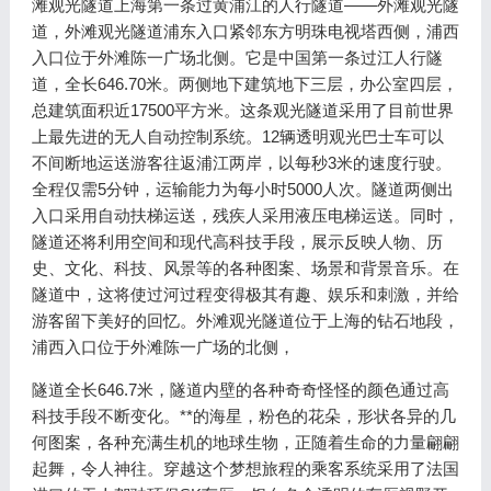
滩观光隧道上海第一条过黄浦江的人行隧道——外滩观光隧
道，外滩观光隧道浦东入口紧邻东方明珠电视塔西侧，浦西
入口位于外滩陈一广场北侧。它是中国第一条过江人行隧
道，全长646.70米。两侧地下建筑地下三层，办公室四层，
总建筑面积近17500平方米。这条观光隧道采用了目前世界
上最先进的无人自动控制系统。12辆透明观光巴士车可以
不间断地运送游客往返浦江两岸，以每秒3米的速度行驶。
全程仅需5分钟，运输能力为每小时5000人次。隧道两侧出
入口采用自动扶梯运送，残疾人采用液压电梯运送。同时，
隧道还将利用空间和现代高科技手段，展示反映人物、历
史、文化、科技、风景等的各种图案、场景和背景音乐。在
隧道中，这将使过河过程变得极其有趣、娱乐和刺激，并给
游客留下美好的回忆。外滩观光隧道位于上海的钻石地段，
浦西入口位于外滩陈一广场的北侧，
隧道全长646.7米，隧道内壁的各种奇奇怪怪的颜色通过高
科技手段不断变化。**的海星，粉色的花朵，形状各异的几
何图案，各种充满生机的地球生物，正随着生命的力量翩翩
起舞，令人神往。穿越这个梦想旅程的乘客系统采用了法国