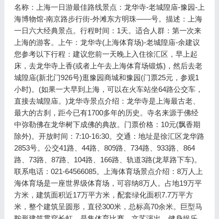
名称：上海一日游最佳路线景点：龙华寺-老城隍庙-豫园-上
海博物馆-南京路步行街-外滩东方明珠——号。描述：上海
一日六大经典景点。行程时间：1天。适合人群：第一次来
上海的游客。上午：龙华寺(上海体育场)-老城隍庙-余建议
您参考以下行程：建议您前一天晚上入住徐汇区，早上起
床，去龙华寺上香(或者上午去上海体育场锻炼)，然后去老
城隍庙(新北门926号)逛豫园商城和豫园(门票25元，参观1
小时)。(如果一大早到上海，可以在火车站坐64路公交车，
直接去城隍庙。)龙华寺景点介绍：龙华寺是上海最古老、
最大的古刹，距今已有1700多年的历史。寺名来源于佛经
中弥勒佛在龙华树下成佛的典故。门票价格：10元(飘香期
除外)。开放时间：7:10-16:30。交通：地址是徐汇区龙华路
2853号。公交41路、44路、809路、734路、933路、864
路、73路、87路、104路、166路、轨道3路(龙草路下车)。
联系电话：021-64566085。上海体育场景点介绍：8万人上
海体育场是一座世界级体育场，可容纳8万人。占地19万平
方米，建筑面积近17万平方米，配套绿化面积7.7万平方
米，整个建筑呈圆形，直径300米，总标高70余米。巨型马
鞍形建筑贯穿长虹，是集体育比赛、文艺演出、健身娱乐、