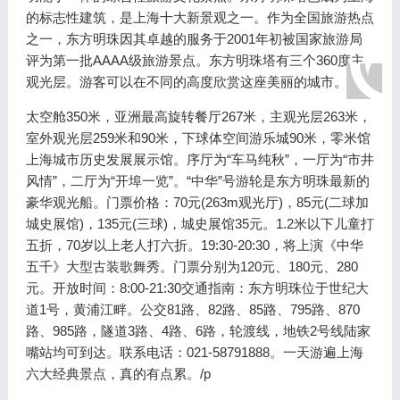
的标志性建筑，是上海十大新景观之一。作为全国旅游热点
之一，东方明珠因其卓越的服务于2001年初被国家旅游局
评为第一批AAAA级旅游景点。东方明珠塔有三个360度主
观光层。游客可以在不同的高度欣赏这座美丽的城市。
太空舱350米，亚洲最高旋转餐厅267米，主观光层263米，
室外观光层259米和90米，下球体空间游乐城90米，零米馆
上海城市历史发展展示馆。序厅为“车马纯秋”，一厅为“市井
风情”，二厅为“开埠一览”。“中华”号游轮是东方明珠最新的
豪华观光船。门票价格：70元(263m观光厅)，85元(二球加
城史展馆)，135元(三球)，城史展馆35元。1.2米以下儿童打
五折，70岁以上老人打六折。19:30-20:30，将上演《中华
五千》大型古装歌舞秀。门票分别为120元、180元、280
元。开放时间：8:00-21:30交通指南：东方明珠位于世纪大
道1号，黄浦江畔。公交81路、82路、85路、795路、870
路、985路，隧道3路、4路、6路，轮渡线，地铁2号线陆家
嘴站均可到达。联系电话：021-58791888。一天游遍上海
六大经典景点，真的有点累。/p