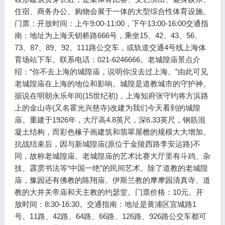
住宿、商务办公、购物会展于一体的大型综合性体育设施。
门票：开放时间：上午9:00-11:00，下午13:00-16:00交通指
南：地址为上海天钥桥路666号，乘坐15、42、43、56、
73、87、89、92、111路公交车，或轨道交通4号线上海体
育场站下车。联系电话：021-6246666。老城隍庙景点介
绍：“你不去上海的城隍庙，说明你没去过上海。”由此可见
老城隍庙在上海的地位和影响。城隍是道教城市的守护神。
据说在明朝永乐年间(15世纪初)，上海知府张守约将方浜路
上的金山寺(又名霍光兴慈寺)改建为我们今天看到的城隍
庙。重建于1926年，大厅高4.8英尺，深6.33英尺，钢筋混
凝土结构，而彩色椽子画建筑和翡翠屋檐的规模大大增加。
抗战结束后，因与新城隍庙(原位于金陵西路李安运路)不
同，故称老城隍庙。老城隍庙的艺术比赛大厅里有斗鸡、杂
技、霹雳书法等“中国一绝”的民间艺术。除了道教的老城隍
庙，豫园还有佛教的陈翔庙、伊斯兰教的摩摩园清真寺、道
教的大井关帝庙和天主教的约瑟堂。门票价格：10元。开
放时间：8:30-16:30。交通指南：地址是黄浦区宜城路1
号。11路、42路、64路、66路、126路、926路公交车都可