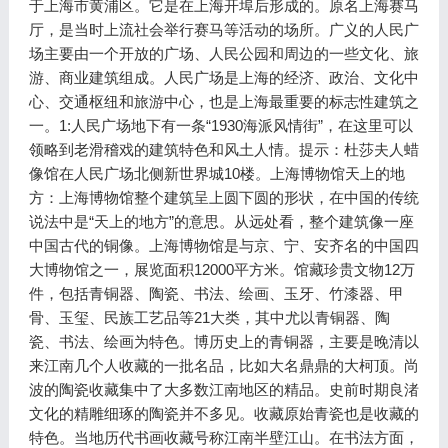
于上海市黄浦区。它是在上海开埠后形成的。原名上海赛马
厅，是当时上流社会举行赛马等活动的场所。广义的人民广
场主要由一个开放的广场、人民公园和周边的一些文化、旅
游、商业建筑组成。人民广场是上海的经济、政治、文化中
心、交通枢纽和旅游中心，也是上海最重要的标志性建筑之
一。1:人民广场地下有一条“1930海派风情街”，在这里可以
领略到老滑稽戏的建筑特色和风土人情。提示：杜莎夫人蜡
像馆在人民广场北侧新世界城10楼。上海博物馆天上的地
方：上海博物馆整个建筑呈上圆下圆的形状，在中国的传统
说法中是“天上的地方”的意思。从远处看，整个建筑像一座
中国古代的铜像。上海博物馆是与京、宁、安齐名的中国四
大博物馆之一，展览面积12000平方米。馆藏珍贵文物12万
件，包括青铜器、陶瓷、书法、绘画、玉牙、竹漆器、甲
骨、玉玺、民族工艺品等21大类，其中尤以青铜器、陶
瓷、书法、绘画为特色。博历史上的青铜器，主要是晚清以
来江南几个人收藏的一批名品，比如大名鼎鼎的大柯顶。尚
波的陶瓷收藏集中了大多数江南地区的精品。史前时期良渚
文化的精雕细琢的陶瓷并不多见。收藏原始青瓷也是收藏的
特色。当地历代书画收藏号称江南半壁江山。在书法方面，