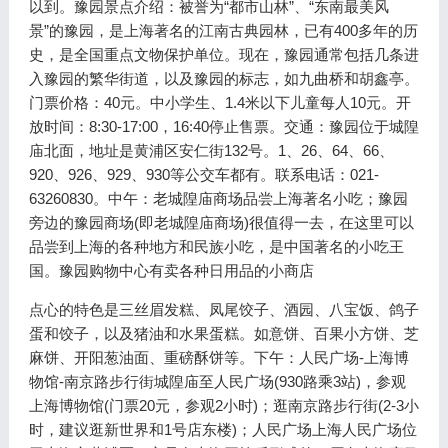
以到。豫园景点介绍：被誉为“都市山林”、“东南最美风
景”的豫园，是上海著名的江南古典园林，已有400多年的历
史，是全国重点文物保护单位。现在，豫园通常包括几条进
入豫园的繁华街道，以及豫园的标志，如九曲桥和胡鑫亭。
门票价格：40元。中小学生、1.4米以下儿童每人10元。开
放时间：8:30-17:00，16:40停止售票。交通：豫园位于城隍
庙北面，地址是黄浦区安仁街132号。1、26、64、66、
920、926、929、930等公交车都有。联系电话：021-
63260830。中午：老城隍庙商场品尝上海著名小吃；豫园
旁边的豫园商场(即老城隍庙商场)很值得一去，在这里可以
品尝到上海的各种地方和民族小吃，是中国著名的小吃王
国。豫园购物中心有卖各种日用品的小商店
点心的特色是三丝眉发糕、凤尾饺子、酒园、八宝饭、鸽子
蛋和饺子，以及猪油和水果蛋糕。如意饼、百果小方饼、芝
麻饼、开阳葱油面、重磅酥饼等。下午：人民广场-上海博
物馆-南京路步行街城隍庙至人民广场(930路乘3站)，参观
上海博物馆(门票20元，参观2小时)；逛南京路步行街(2-3小
时，建议逛新世界和1号店东楼)；人民广场上海人民广场位