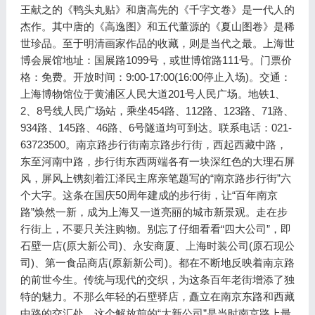
王献之的《鸭头丸贴》和唐高先的《千字文卷》是一代人的
杰作。其中唐的《高逸图》和五代董源的《夏山图卷》是稀
世珍品。至于明清画家作品的收藏，则是当代之最。上海世
博会展馆地址：国展路1099号，或世博馆路111号。门票价
格：免费。开放时间：9:00-17:00(16:00停止入场)。交通：
上海博物馆位于黄浦区人民大道201号人民广场。地铁1、
2、8号线人民广场站，乘坐454路、112路、123路、71路、
934路、145路、46路、6号隧道均可到达。联系电话：021-
63723500。南京路步行街南京路步行街，西起西藏中路，
东至河南中路，步行街东西两端各有一块深红色的大理石屏
风，屏风上镌刻着江泽民主席亲笔题写的“南京路步行街”六
个大字。这条在国庆50周年建成的步行街，让“百年南京
路”焕然一新，成为上海又一道亮丽的城市新景观。走在步
行街上，不要只关注购物。别忘了仔细看看“四大公司”，即
石壁一店(原大新公司)、永安商厦、上海时装公司(原石现公
司)、第一食品商店(原新新公司)。都在不断地反映着南京路
的前世今生。传统与现代的交织，为这条百年老街增添了独
特的魅力。不那么年轻的石壁驿店，矗立在南京东路和西藏
中路的交汇处。这个解放前的“大新公司”是当时南京路上最