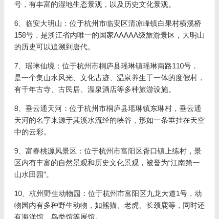
号，有丰富的湿地生态景观，以及历史文化景观。
6、临安大明山：位于杭州市临安区清凉峰镇白果村横溪桥
158号，是浙江省内唯一的国家AAAAA级旅游景区，大明山
的历史可以追溯到唐代。
7、瑶琳仙境：位于杭州市桐庐县瑶琳镇瑶琳南路110号，
是一个集山水风光、文化古迹、温泉养生于一体的度假村，
有千年古寺、古民居、温泉酒店等多种旅游设施。
8、垂云通天河：位于杭州市桐庐县瑶琳镇东琳村，垂云通
天河的名字来源于其溪水流经的峡谷，形如一条垂挂在天空
中的云彩。
9、富春桃源风景区：位于杭州市富阳区胥口镇上练村，景
区内有丰富的自然景观和历史文化景观，被誉为“江南第一
山水田园”。
10、杭州野生动物园：位于杭州市富阳区九龙大道1号，动
物园内有多种野生动物，如熊猫、老虎、长颈鹿等，同时还
有海洋馆、鸟类馆等展馆。