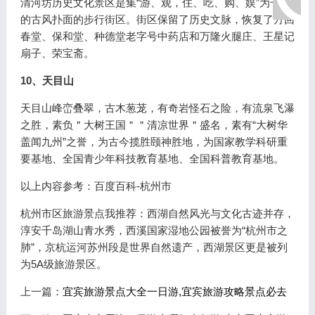
清河坊历史文化景区是集“游、观，住、吃、购、娱”为一体
的古风扑面的步行街区。街区保留了历史文脉，恢复了方回
春堂、保和堂、种德堂老字号中药店和万隆火腿庄、王星记
扇子、荣宝斋。
10、天目山
天目山峰峦叠翠，古木葱茏，有奇岩怪石之险，有流泉飞瀑
之胜，素负＂大树王国＂＂清凉世界＂盛名，素有“大树华
盖闻九州”之誉，为古今揽胜颐神胜地，为国家教学科研重
要基地、全国青少年科技教育基地、全国科普教育基地。
以上内容参考：百度百科-杭州市
杭州市区旅游景点我推荐：西湖自然风光与文化古迹并存，
淳安千岛湖山青水秀，西溪国家湿地公园被誉为“杭州市之
肺”，京杭运河苏州段是世界自然遗产，西湖景区更是被列
为5A级旅游景区。
上一篇：
宜宾旅游景点大全一日游,宜宾旅游攻略景点必去