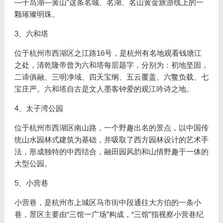
—千岛湖—黄山”这条名城、名湖、名山黄金旅游线上的一
颗璀璨明珠。
3、六和塔
位于杭州市西湖区之江路16号，是杭州有名地观看钱塘江
之处，清乾隆帝曾为六和塔每层题字，分别为：初地坚固，
二谛俱融、三明净域、四天宝纲、五云覆盖、六鳖负载、七
宝庄严。六和塔自古是文人墨客钟爱的观江吟诗之地。
4、太子湾公园
位于杭州市西湖区南山路，一个野趣出名的景点，以中国传
统山水园林式建筑为基础，并吸取了西方园林设计的艺术手
法，形成独特的中西结合，融田园风韵和山情野趣于一体的
大型公园。
5、小营巷
小营巷，是杭州市上城区马市街中段通往大方伯的一条小
巷，景区主要由“三馆一广场”构成，“三馆”指视察小营巷纪