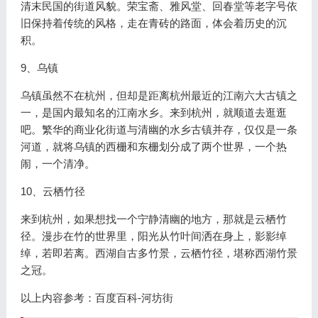
清末民国的街道风貌。荣宝斋、雅风堂、回春堂等老字号依
旧保持着传统的风格，走在青砖的路面，体会着历史的沉
积。
9、乌镇
乌镇虽然不在杭州，但却是距离杭州最近的江南六大古镇之
一，是国内最知名的江南水乡。来到杭州，就顺道去逛逛
吧。繁华的商业化街道与清幽的水乡古镇并存，仅仅是一条
河道，就将乌镇的西栅和东栅划分成了两个世界，一个热
闹，一个清净。
10、云栖竹径
来到杭州，如果想找一个宁静清幽的地方，那就是云栖竹
径。漫步在竹的世界里，阳光从竹叶间洒在身上，影影绰
绰，若即若离。西湖自古多竹景，云栖竹径，堪称西湖竹景
之冠。
以上内容参考：百度百科-河坊街