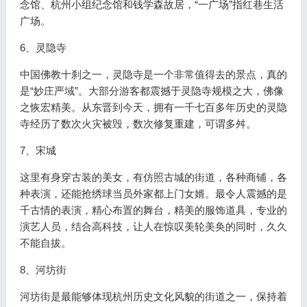
念馆、杭州小组纪念馆和钱学森故居，“一广场”指红巷生活
广场。
6、灵隐寺
中国佛教十刹之一，灵隐寺是一个非常值得去的景点，真的
是“妙庄严域”。大部分游客都震撼于灵隐寺规模之大，佛像
之恢宏精美。从东晋到今天，拥有一千七百多年历史的灵隐
寺经历了数次火灾被毁，数次修复重建，可谓多舛。
7、宋城
这里有身穿古装的美女，有仿照古城的街道，各种商铺，各
种表演，还能抢绣球当员外家都上门女婿。最令人震撼的是
千古情的表演，精心布置的舞台，精美的服饰道具，专业的
演艺人员，结合高科技，让人在惊叹美轮美奂的同时，久久
不能自拔。
8、河坊街
河坊街是最能够体现杭州历史文化风貌的街道之一，保持着