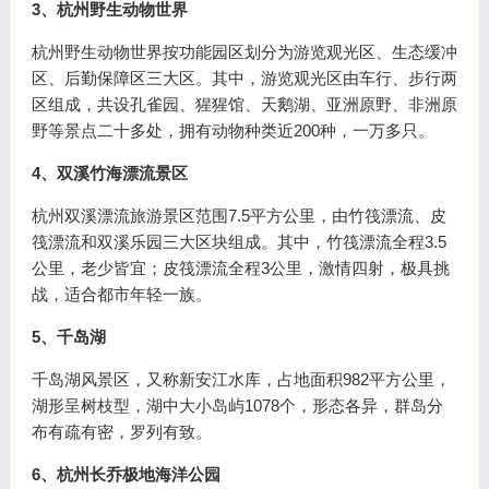
3、杭州野生动物世界
杭州野生动物世界按功能园区划分为游览观光区、生态缓冲
区、后勤保障区三大区。其中，游览观光区由车行、步行两
区组成，共设孔雀园、猩猩馆、天鹅湖、亚洲原野、非洲原
野等景点二十多处，拥有动物种类近200种，一万多只。
4、双溪竹海漂流景区
杭州双溪漂流旅游景区范围7.5平方公里，由竹筏漂流、皮
筏漂流和双溪乐园三大区块组成。其中，竹筏漂流全程3.5
公里，老少皆宜；皮筏漂流全程3公里，激情四射，极具挑
战，适合都市年轻一族。
5、千岛湖
千岛湖风景区，又称新安江水库，占地面积982平方公里，
湖形呈树枝型，湖中大小岛屿1078个，形态各异，群岛分
布有疏有密，罗列有致。
6、杭州长乔极地海洋公园