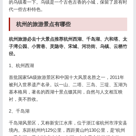
的乌镇看一下。乌镇是一个古色古香的小城，保留了原有时
代一些古朴特色。
杭州的旅游景点有哪些
杭州旅游必去十大景点推荐杭州西湖、千岛湖、六和塔、太
子湾公园、小营巷、灵隐寺、宋城、河坊街、乌镇、云栖竹
径。
1、杭州西湖
首批国家5A级旅游景区和中国十大风景名胜之一，2011年
被列入世界遗产名录。以一山、二塔、三岛、三堤、五湖为
基本格局，著名的西湖十景点缀其间，自然与人文相互映
衬，美不胜收。
2、千岛湖
千岛湖风景区，又称新安江水库，位于浙江省杭州市淳安县
境内。东距杭州约129公里，西距黄山约130公里，是“杭州