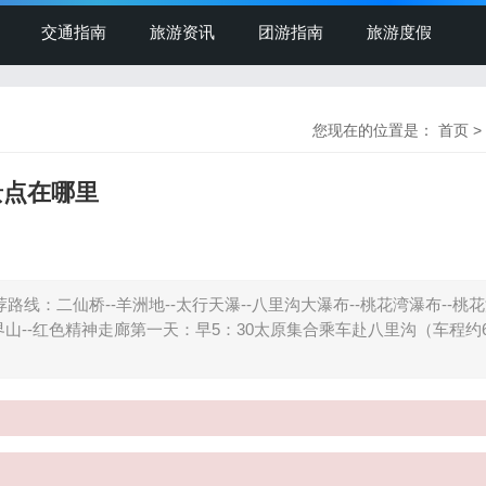
交通指南
旅游资讯
团游指南
旅游度假
您现在的位置是：
首页
>
景点在哪里
：二仙桥--羊洲地--太行天瀑--八里沟大瀑布--桃花湾瀑布--桃花潭
-天界山--红色精神走廊第一天：早5：30太原集合乘车赴八里沟（车程约