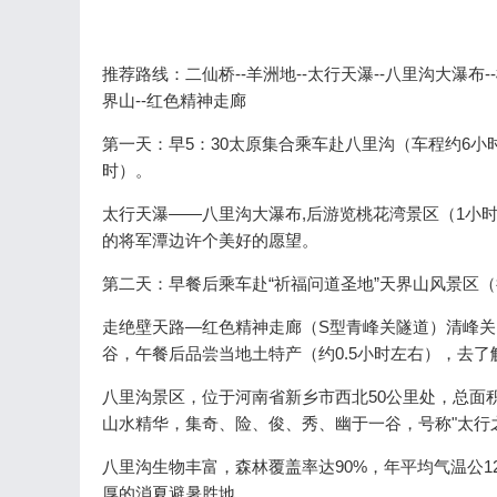
推荐路线：二仙桥--羊洲地--太行天瀑--八里沟大瀑布--桃
界山--红色精神走廊
第一天：早5：30太原集合乘车赴八里沟（车程约6小
时）。
太行天瀑——八里沟大瀑布,后游览桃花湾景区（1小
的将军潭边许个美好的愿望。
第二天：早餐后乘车赴“祈福问道圣地”天界山风景区（
走绝壁天路—红色精神走廊（S型青峰关隧道）清峰关回
谷，午餐后品尝当地土特产（约0.5小时左右），去了
八里沟景区，位于河南省新乡市西北50公里处，总面
山水精华，集奇、险、俊、秀、幽于一谷，号称"太行之
八里沟生物丰富，森林覆盖率达90%，年平均气温公1
厚的消夏避暑胜地。