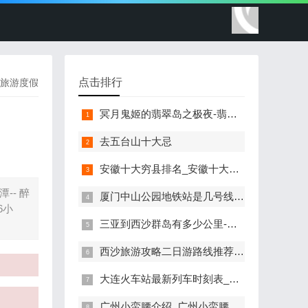
点击排行
旅游度假
冥月鬼姬的翡翠岛之极夜-翡翠岛攻略冥月鬼姬
去五台山十大忌
安徽十大穷县排名_安徽十大穷县排名榜
-- 醉
厦门中山公园地铁站是几号线-厦门中山公园坐几路公交车
6小
三亚到西沙群岛有多少公里-三亚到西沙群岛旅游攻略路线
西沙旅游攻略二日游路线推荐-西沙旅游攻略二日游路线
大连火车站最新列车时刻表_大连火车站最新列车时刻表途经站
广州小蛮腰介绍_广州小蛮腰介绍50字