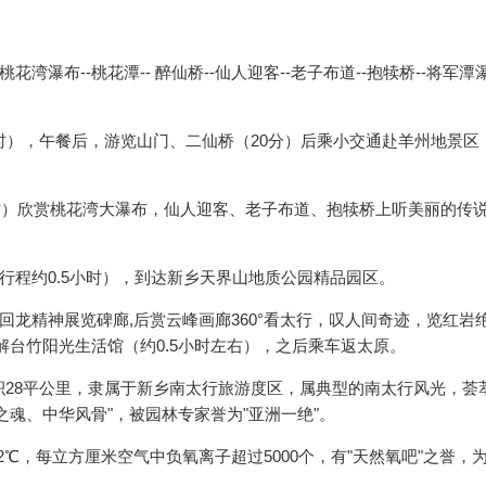
花湾瀑布--桃花潭-- 醉仙桥--仙人迎客--老子布道--抱犊桥--将军潭瀑
时），午餐后，游览山门、二仙桥（20分）后乘小交通赴羊州地景区（
时）欣赏桃花湾大瀑布，仙人迎客、老子布道、抱犊桥上听美丽的传
行程约0.5小时），到达新乡天界山地质公园精品园区。
龙精神展览碑廊,后赏云峰画廊360°看太行，叹人间奇迹，览红岩
解台竹阳光生活馆（约0.5小时左右），之后乘车返太原。
积28平公里，隶属于新乡南太行旅游度区，属典型的南太行风光，荟
魂、中华风骨"，被园林专家誉为"亚洲一绝"。
2℃，每立方厘米空气中负氧离子超过5000个，有"天然氧吧"之誉，