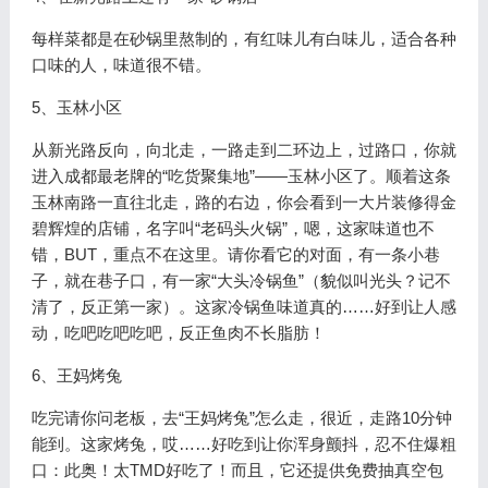
每样菜都是在砂锅里熬制的，有红味儿有白味儿，适合各种
口味的人，味道很不错。
5、玉林小区
从新光路反向，向北走，一路走到二环边上，过路口，你就
进入成都最老牌的“吃货聚集地”——玉林小区了。顺着这条
玉林南路一直往北走，路的右边，你会看到一大片装修得金
碧辉煌的店铺，名字叫“老码头火锅”，嗯，这家味道也不
错，BUT，重点不在这里。请你看它的对面，有一条小巷
子，就在巷子口，有一家“大头冷锅鱼”（貌似叫光头？记不
清了，反正第一家）。这家冷锅鱼味道真的……好到让人感
动，吃吧吃吧吃吧，反正鱼肉不长脂肪！
6、王妈烤兔
吃完请你问老板，去“王妈烤兔”怎么走，很近，走路10分钟
能到。这家烤兔，哎……好吃到让你浑身颤抖，忍不住爆粗
口：此奥！太TMD好吃了！而且，它还提供免费抽真空包