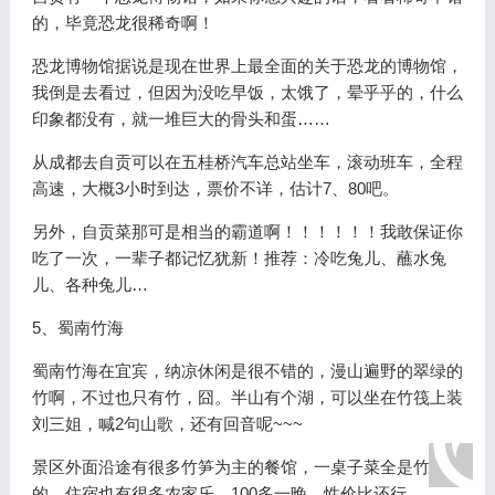
的，毕竟恐龙很稀奇啊！
恐龙博物馆据说是现在世界上最全面的关于恐龙的博物馆，
我倒是去看过，但因为没吃早饭，太饿了，晕乎乎的，什么
印象都没有，就一堆巨大的骨头和蛋……
从成都去自贡可以在五桂桥汽车总站坐车，滚动班车，全程
高速，大概3小时到达，票价不详，估计7、80吧。
另外，自贡菜那可是相当的霸道啊！！！！！！我敢保证你
吃了一次，一辈子都记忆犹新！推荐：冷吃兔儿、蘸水兔
儿、各种兔儿…
5、蜀南竹海
蜀南竹海在宜宾，纳凉休闲是很不错的，漫山遍野的翠绿的
竹啊，不过也只有竹，囧。半山有个湖，可以坐在竹筏上装
刘三姐，喊2句山歌，还有回音呢~~~
景区外面沿途有很多竹笋为主的餐馆，一桌子菜全是竹笋做
的。住宿也有很多农家乐，100多一晚，性价比还行。