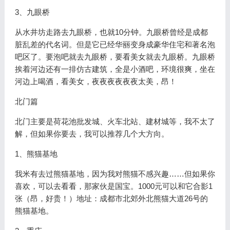
3、九眼桥
从水井坊走路去九眼桥，也就10分钟。九眼桥曾经是成都
脏乱差的代名词。但是它已经华丽变身成豪华住宅和著名泡
吧区了。要泡吧就去九眼桥，要看美女就去九眼桥。九眼桥
挨着河边还有一排仿古建筑，全是小酒吧，环境很爽，坐在
河边上喝酒，看美女，夜夜夜夜夜夜太美，昂！
北门篇
北门主要是荷花池批发城、火车北站、建材城等，我不太了
解，但如果你要去，我可以推荐几个大方向。
1、熊猫基地
我米有去过熊猫基地，因为我对熊猫不感兴趣……但如果你
喜欢，可以去看看，那家伙是国宝。1000元可以和它合影1
张（昂，好贵！）地址：成都市北郊外北熊猫大道26号的
熊猫基地。