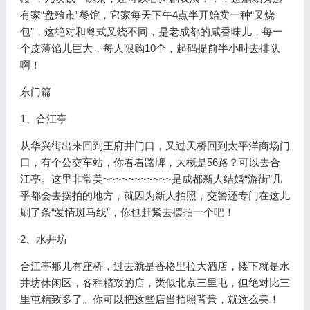
有家“盘飱市”餐馆，它家每天下午4点半开始卖一种“叉烧
包”，这绝对和粤式叉烧不同，是老成都的咸香味儿，每一
个皮薄馅儿巨大，每人限购10个，起码提前半小时去排队
啊！
东门篇
1、合江亭
从华兴街出来回到王府井门口，又过天桥回到太平洋商场门
口，有个公交车站，你看看路牌，大概是56路？可以去合
江亭。这里非常美~~~~~~~~~~~是成都新人结婚“游街”几
乎都会去摆拍的地方，就因为新人拍照，交警还专门在这儿
刷了条“爱情斑马线”，你也赶紧去摆拍一个吧！
2、水井坊
合江亭那儿有座桥，过去就是香格里拉大酒店，楼下就是水
井坊休闲区，各种精致的店，类似北京三里屯，但绝对比三
里屯精致多了。你可以把这些店当拍照背景，就这么美！