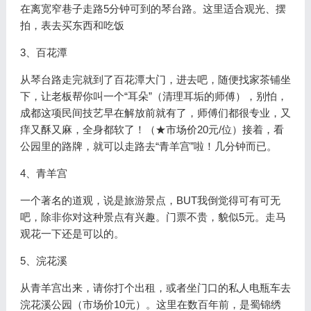
在离宽窄巷子走路5分钟可到的琴台路。这里适合观光、摆
拍，表去买东西和吃饭
3、百花潭
从琴台路走完就到了百花潭大门，进去吧，随便找家茶铺坐
下，让老板帮你叫一个“耳朵”（清理耳垢的师傅），别怕，
成都这项民间技艺早在解放前就有了，师傅们都很专业，又
痒又酥又麻，全身都软了！（★市场价20元/位）接着，看
公园里的路牌，就可以走路去“青羊宫”啦！几分钟而已。
4、青羊宫
一个著名的道观，说是旅游景点，BUT我倒觉得可有可无
吧，除非你对这种景点有兴趣。门票不贵，貌似5元。走马
观花一下还是可以的。
5、浣花溪
从青羊宫出来，请你打个出租，或者坐门口的私人电瓶车去
浣花溪公园（市场价10元）。这里在数百年前，是蜀锦绣