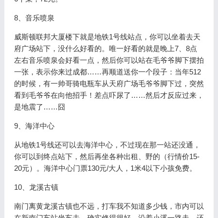
8、音乐喷泉
威斯顿联邦大厦楼下就是地铁1号线站点，你可以坐着去天
府广场站下，没什么好看的。唯一好看的就是晚上7、8点
左右音乐喷泉会好看一点，然后你可以站在毛爷爷脚下摆拍
一张，表示你来过成都……再顺道送你一个段子：当年512
的时候，有一帅哥骑电瓶车从天府广场毛爷爷脚下过，突然
看到毛爷爷在向他招手！差点吓尿了……然后才反应过来，
是地震了……囧
9、海洋中心
从地铁1号线还可以去海洋中心，不过现在那一站还没通，
你可以到终点站下，然后再坐各种出租、野的（行情价15-
20元）。海洋中心门票130元/大人，1米4以下小孩免费。
10、龙溪古镇
南门离黄龙溪古镇也不远，打车我不知道多少钱，市内可以
在新南门车站坐车去，确实修得很好。沿着小溪一路走，还