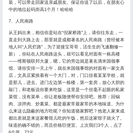
装，可以带走回家送亲戚朋友。保证你送了以后，在朋友心
中的地位起码崇高1个月！哈哈哈
7、人民南路
从王妈出来，相信你是站在“倪家桥路”上，请你往东走，一
直走到大路上去，那里就是成都著名的人民南路（曾经被本
地人叫“人民烂路”，为了迎接宝哥哥，活生生的飞速翻修一
新），你站在人民南路这头，就可以看见对面有一栋高楼
——维斯顿联邦大厦，嗯，它的旁边就是著名滴米国领事
馆。请你安排一天上午，就在米国领事馆的对面有一家文具
店，文具店紧挨着有一个大门，对，门口挂着某某学校，就
是那儿，进去。进门左边第一栋楼，第一套房，放心大胆的
敲门，和老板说你要来吃饭，这里是一个丝毫不起眼的私家
菜馆，没有菜单，你让老板随便帮你安排吧。推荐：回锅
肉、凉拌肉、炒素菜。都是最家常最家常的本地味道。为什
么来这么隐蔽的地方吃呢？你知道骆家辉吧？他老人家来成
都出差就是来这家餐馆儿吃的午饭，然后这家馆子就火了。
味道的确不错的，而且价格巨便宜。上次我们3个人，点了
6个菜，72元。