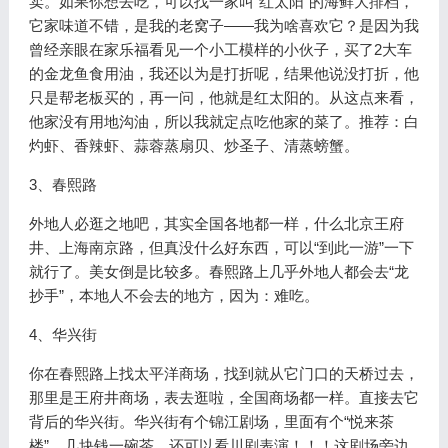
卖。如果你想去吃，可以找一家叫“红太阳”的海鲜大排档，
它家味道不错，是我的老窝子——我为啥喜欢它？是因为我
曾经亲眼在家乐福看见一个小工模样的小伙子，买了2大车
的金龙鱼食用油，我还以为是打折呢，结果他说没打折，他
只是帮老板买的，再一问，他就是红太阳的。从这点来看，
他家没有用地沟油，所以我就定点吃他家的菜了。推荐：白
灼虾、香辣虾、蒜蓉蒸扇贝、炒圣子、清蒸螃蟹。
3、春熙路
外地人必逛之地吧，其实全国各地都一样，什么北京王府
井、上海南京路，但真没什么好东西，可以“到此一游”一下
就行了。美女倒是比较多。春熙路上几乎外地人都会去“龙
抄手”，本地人不会去的地方，因为：难吃。
4、华兴街
你在春熙路上找太平洋商场，找到就从它门口的天桥过去，
那里是王府井商场，表去逛啦，全国商场都一样。直接去它
背后的华兴街。华兴街有个锦江剧场，里面有个“悦来茶
楼”，几块钱一碗茶，还可以看川剧表演！！！这剧场旁边