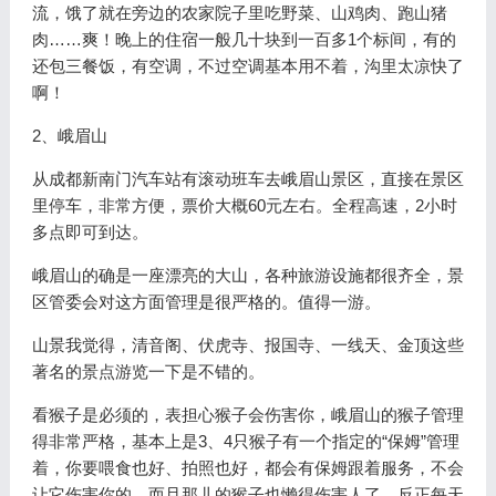
流，饿了就在旁边的农家院子里吃野菜、山鸡肉、跑山猪
肉……爽！晚上的住宿一般几十块到一百多1个标间，有的
还包三餐饭，有空调，不过空调基本用不着，沟里太凉快了
啊！
2、峨眉山
从成都新南门汽车站有滚动班车去峨眉山景区，直接在景区
里停车，非常方便，票价大概60元左右。全程高速，2小时
多点即可到达。
峨眉山的确是一座漂亮的大山，各种旅游设施都很齐全，景
区管委会对这方面管理是很严格的。值得一游。
山景我觉得，清音阁、伏虎寺、报国寺、一线天、金顶这些
著名的景点游览一下是不错的。
看猴子是必须的，表担心猴子会伤害你，峨眉山的猴子管理
得非常严格，基本上是3、4只猴子有一个指定的“保姆”管理
着，你要喂食也好、拍照也好，都会有保姆跟着服务，不会
让它伤害你的。而且那儿的猴子也懒得伤害人了，反正每天