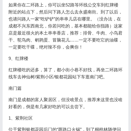
如果你在二环路上，你可以坐52路等环线公交车到红牌楼
附近的站点下，然后问下路人怎么去永盛南街。到了以后，
也请问路人一家“吃铲铲”的串串儿店在哪里。（没办法，在
成都不兴东西南北，你若问吃的，基本都能给你指路）这家
店是最近很火的本土串串香店，推荐：排骨、牛肉、小鸟君
干、鸵鸟肉、鹌鹑蛋、冒脑花儿……一定不要吃它的油碟，
一定要吃干碟，绝对辣不你，会爽你！
9、红牌楼
红牌楼吃的还多，算了，都小街小巷不好找，再坐二环路环
线车去神仙树/紫荆小区/银都花园站下车逛南门吧。
南门篇
南门是成都的富人聚居区，但没啥景点，推荐来这里也没啥
好看的，倒是有几家好吃的可以去尝下。
1、紫荆社区
位于紫荆银都花园后门的“两路口火锅”，到了桐梓林随便问