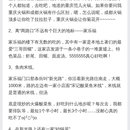
个人都知道，去吃吧，地道的重庆范儿火锅。如果你要问我
重庆火锅和成都火锅有什么区别，嗯，怎么说呢，成都火锅
顶多让你吃了拉拉肚子，重庆火锅会让你菊花开~~~~~~
2、离“两路口”不远有个巨大的地标——家乐福
家乐福的楼下有无数的吃的，其中有一家是本地土著们的最
爱“三哥田螺”，这家店发源于一条小巷子的一堆废墟上。特
色菜品：虾尾、田螺、面皮汤。5555555真心好吃啊！
3、鱼肉米线。
家乐福门口那条街叫“新光路”，你沿着新光路往南走，大概
1000米，路的左边有一家小店面“宋记酸菜鱼米线”，米线就
是普通的米线，但汤
底是现炒的火爆酸菜鱼，好吃到什么地步呢？每次去，我都
要排队等，最短1个半小时，最长3个小时……没耐心真的
吃不了o(╯□╰)o
4、在新光路上还有一家“砂锅居”