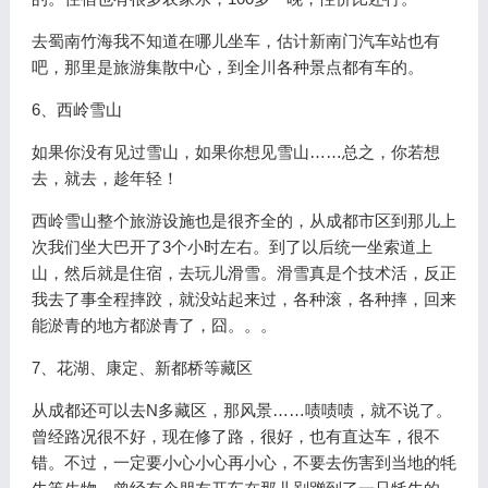
去蜀南竹海我不知道在哪儿坐车，估计新南门汽车站也有
吧，那里是旅游集散中心，到全川各种景点都有车的。
6、西岭雪山
如果你没有见过雪山，如果你想见雪山……总之，你若想
去，就去，趁年轻！
西岭雪山整个旅游设施也是很齐全的，从成都市区到那儿上
次我们坐大巴开了3个小时左右。到了以后统一坐索道上
山，然后就是住宿，去玩儿滑雪。滑雪真是个技术活，反正
我去了事全程摔跤，就没站起来过，各种滚，各种摔，回来
能淤青的地方都淤青了，囧。。。
7、花湖、康定、新都桥等藏区
从成都还可以去N多藏区，那风景……啧啧啧，就不说了。
曾经路况很不好，现在修了路，很好，也有直达车，很不
错。不过，一定要小心小心再小心，不要去伤害到当地的牦