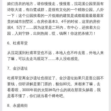
娘们洗衣的地方，请你慢慢走，慢慢逛，浣花溪公园里面有
诗歌大道，有白鹭成群，是很有文化的一个精致公园。八卦
一下：这个公园挨着的一片低矮的建筑是成都最最最最最富
贵的城市别墅区，在房价基本3、4千的时候，这里的房价
就4、5万了……因为这里是二环内，市中心，还挨着大公
园，入则宁静，出则热闹，哎，钱啊！你这把杀猪刀！
6、杜甫草堂
从浣花溪到杜甫草堂也不远，本地人也不咋去逛，外地人来
了嘛，可以去走马观花下……本人没啥感觉。
7、金沙遗址
杜甫草堂离金沙遗址也很近了。金沙遗址如果只是逛公园不
要钱，但听讲解是要门票的，貌似80元。来都来了嘛，去
看看呗，3000年前的太阳神鸟什么的就在那里头躺着，我
是看不懂了，你们就当看个稀奇吧。
8、永盛南街