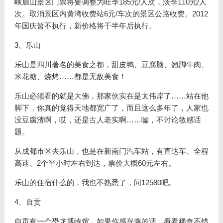
峨眉山景区门票将要调整为旺季185元/人次，淡季110元/人
次。取消景区内黄湾收费站6元/车次的景区公路收费。2012
年国庆暂不执行，新价格将于半年后执行。
3、乐山
乐山是四川著名的美食之都，甜皮鸭、豆腐脑、翘脚牛肉、
米花糖、烧烤……都是无敌美食！
乐山必须看的就是大佛，那家伙实在是太伟岸了……站在他
脚下，你真的觉得天地都宽广了，而且这么多年了，人家也
没豆腐渣啊，哎，还是古人老实啊……嘘，不讨论敏感话
题。
从成都市区去乐山，也是在新南门汽车站，有直达车、全程
高速、2个半小时左右到达，票价大概60元左右。
乐山的住宿什么的，我也不熟悉了，问12580吧。
4、自贡
自贡有一个恐龙博物馆，如果你感兴趣的话，看看稀奇不错