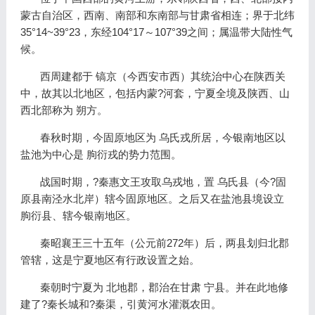
蒙古自治区，西南、南部和东南部与甘肃省相连；界于北纬
35°14~39°23，东经104°17～107°39之间；属温带大陆性气
候。
西周建都于 镐京（今西安市西）其统治中心在陕西关
中，故其以北地区，包括内蒙?河套，宁夏全境及陕西、山
西北部称为 朔方。
春秋时期，今固原地区为 乌氏戎所居，今银南地区以
盐池为中心是 朐衍戎的势力范围。
战国时期，?秦惠文王攻取乌戎地，置 乌氏县（今?固
原县南泾水北岸）辖今固原地区。之后又在盐池县境设立
朐衍县、辖今银南地区。
秦昭襄王三十五年（公元前272年）后，两县划归北郡
管辖，这是宁夏地区有行政设置之始。
秦朝时宁夏为 北地郡，郡治在甘肃 宁县。并在此地修
建了?秦长城和?秦渠，引黄河水灌溉农田。