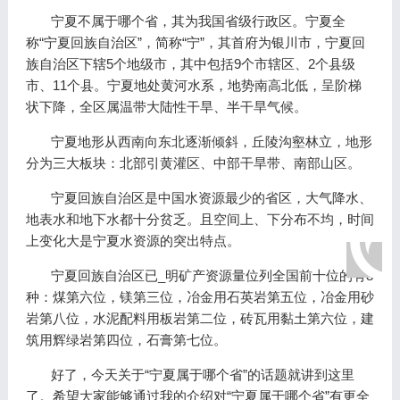
宁夏不属于哪个省，其为我国省级行政区。宁夏全
称“宁夏回族自治区”，简称“宁”，其首府为银川市，宁夏回
族自治区下辖5个地级市，其中包括9个市辖区、2个县级
市、11个县。宁夏地处黄河水系，地势南高北低，呈阶梯
状下降，全区属温带大陆性干旱、半干旱气候。
宁夏地形从西南向东北逐渐倾斜，丘陵沟壑林立，地形
分为三大板块：北部引黄灌区、中部干旱带、南部山区。
宁夏回族自治区是中国水资源最少的省区，大气降水、
地表水和地下水都十分贫乏。且空间上、下分布不均，时间
上变化大是宁夏水资源的突出特点。
宁夏回族自治区已_明矿产资源量位列全国前十位的有8
种：煤第六位，镁第三位，冶金用石英岩第五位，冶金用砂
岩第八位，水泥配料用板岩第二位，砖瓦用黏土第六位，建
筑用辉绿岩第四位，石膏第七位。
好了，今天关于“宁夏属于哪个省”的话题就讲到这里
了。希望大家能够通过我的介绍对“宁夏属于哪个省”有更全