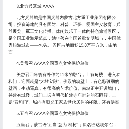
3.北方兵器城 AAAA
北方兵器城是中国兵器内蒙古北方重工业集团有限公
司，投资筹建的具有国防、科普、环保、爱国主义教育，兵
器展览、军工文化传播、休闲娱乐于一体的特色旅游景区，
是全国工业游示范点，她坐落在全国首批文明城市，中国优
秀旅游城市——包头。 景区占地面积19.8万平方米，由地
面
4.美岱召 AAAA全国重点文物保护单位
美岱召四角筑有外伸约11米的墩台，上有角楼。进入泰
和门，迎面就是“大雄宝殿”，佛殿的墙壁上，有色彩斑斓的
壁画，生动逼真，有很高的艺术价值。南墙正中开设城门，
并建有城楼，城门上嵌有明代扩建寺庙时刻的石匾额，上
题“泰和门”。城内有顺义王家族世代居住的楼院，还有供奉
5.五当召 AAAA全国重点文物保护单位
五当召，蒙古语“五当”意为“柳树”；原名巴达嘎尔召，