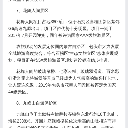
7、花舞人间景区
花舞人间项目占地3800亩，位于石拐区喜桂图新区紧邻
G6高速九原出口，项目区位优势十分明显。项目一期于
2017年7月开园迎宾，同年被评为国家AAA级旅游景区。
农旅联动的发展定位同内蒙古自治区、包头市大力发展
全域旅游高度契合，符合石拐区“生态文旅立区”总体发展规
划，项目正在按5A级旅游景区规划建设标准稳步推进。
花舞人间的玻璃吊桥、七彩云梯、玻璃双滑道、百米彩
虹滑道霍比特城堡等景点已经成为人气极高的游客打卡地，
让人流连忘返，2019年包头市花舞人间景区被评定为国家
4A级景区。
8、九峰山自然保护区
九峰山位于土默特右旗萨拉齐镇往东北行约10千米处，
海拔2338米。其因九座巍峨挺拔依次增高的山峰相连而得
名，总面积460多平方千米，由东九峰、西九峰、大西梁、