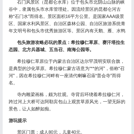
石门风景区（昆都仑水库）位于包头市北阴山山脉的峡
谷中，隶属包头市水库管理处。因流经景区的昆都仑河古
称“石门水”而得名。景区面积16平方公里。是国家AAA级景
区、国家水利风景区、自治区森林公园、自治区旅游系统青
年文明号和包头市优秀旅游区等。景区内有天鹅、雁、水鸭
包头旅游攻略必玩的景点：希拉穆仁草原、赛汗塔拉生
态园、北方兵器城、五当召、南海公园等。
希拉穆仁草原位于内蒙古自治区达尔罕茂明安联合旗，
是典型的沙化草原。希拉穆仁蒙古语意为“**的河”，俗称“召
河”，因在希拉穆仁河畔有一座清代喇嘛召庙“普会寺”而得
名。
寺内雕梁画栋，颇为壮观。寺背后环绕着希拉穆仁河，
跨过河上大桥可达阿勒宾包山上观赏草原风光，一望无际的
景色，让人如醉如痴。
游玩提示
景区门票：成人80元，儿童40元。