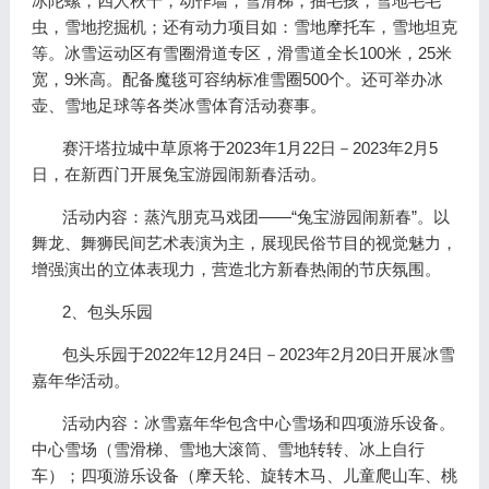
冰陀螺，四人秋千，动作墙，雪滑梯，抽毛孩，雪地毛毛
虫，雪地挖掘机；还有动力项目如：雪地摩托车，雪地坦克
等。冰雪运动区有雪圈滑道专区，滑雪道全长100米，25米
宽，9米高。配备魔毯可容纳标准雪圈500个。还可举办冰
壶、雪地足球等各类冰雪体育活动赛事。
赛汗塔拉城中草原将于2023年1月22日－2023年2月5
日，在新西门开展兔宝游园闹新春活动。
活动内容：蒸汽朋克马戏团——“兔宝游园闹新春”。以
舞龙、舞狮民间艺术表演为主，展现民俗节目的视觉魅力，
增强演出的立体表现力，营造北方新春热闹的节庆氛围。
2、包头乐园
包头乐园于2022年12月24日－2023年2月20日开展冰雪
嘉年华活动。
活动内容：冰雪嘉年华包含中心雪场和四项游乐设备。
中心雪场（雪滑梯、雪地大滚筒、雪地转转、冰上自行
车）；四项游乐设备（摩天轮、旋转木马、儿童爬山车、桃