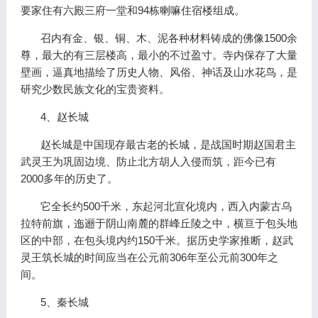
要家住有六殿三府一堂和94栋喇嘛住宿楼组成。
召内有金、银、铜、木、泥各种材料铸成的佛像1500余
尊，最大的有三层楼高，最小的不过盈寸。寺内保存了大量
壁画，逼真地描绘了历史人物、风俗、神话及山水花鸟，是
研究少数民族文化的宝贵资料。
4、赵长城
赵长城是中国现存最古老的长城，是战国时期赵国君主
武灵王为巩固边境、防止北方胡人入侵而筑，距今已有
2000多年的历史了。
它全长约500千米，东起河北宣化境内，西入内蒙古乌
拉特前旗，迤逦于阴山南麓的群峰丘陵之中，横亘于包头地
区的中部，在包头境内约150千米。据历史学家推断，赵武
灵王筑长城的时间应当在公元前306年至公元前300年之
间。
5、秦长城