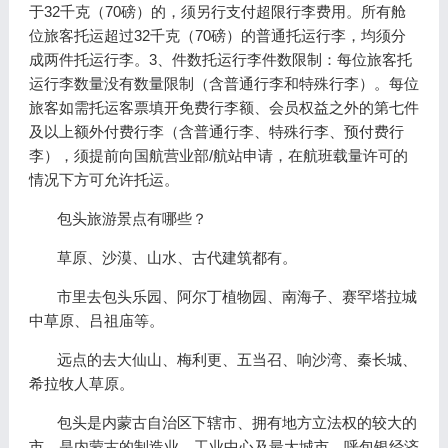
于32千克（70磅）的，须另行支付超限行李费用。所有舱
位旅客托运超过32千克（70磅）的普通托运行李，均须分
成两件托运行李。3、件数托运行李件数限制：每位旅客托
运行李数量没有数量限制（含普通行李和特殊行李）。每位
旅客如需托运客票填开免费行李额、会员权益之外的第七件
及以上额外付费行李（含普通行李、特殊行李、预付费行
李），须提前向国航营业部/航站申请，在航班载量许可的
情况下方可允许托运。
包头旅游景点有哪些？
草原、沙漠、山水、古代建筑都有。
市里去包头乐园、阿尔丁植物园、南海子、赛罕塔拉城
中草原、吕祖庙等。
远点的去大仙山、梅利更、五当召、响沙湾、秦长城、
希拉牧人草原。
包头是内蒙古自治区下辖市、拥有地方立法权的较大的
市，是内蒙古的制造业、工业中心及最大城市，呼包银经济