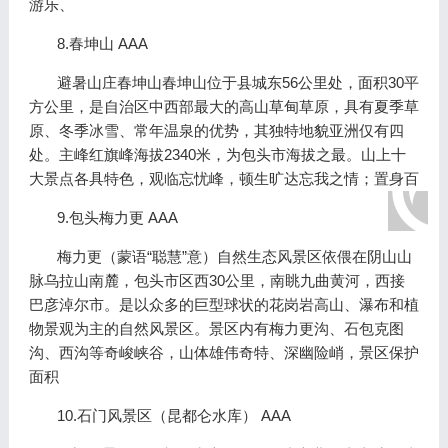
游乐、
8.春坤山 AAA
避暑山庄春坤山春坤山位于县城东56公里处，面积30平
方公里，是自治区中西部最大的高山草甸草原，具有夏季草
原、冬季冰雪、常年温泉的优势，其独特地貌亚洲仅有四
处。主峰红旗峰海拔2340米，为包头市海拔之最。山上十
大景点各具特色，观临忘忧峰，顿生旷达忘我之情；置身百
9.包头梅力更 AAA
梅力更（蒙语“聪慧”意）自然生态风景区依偎在阴山山
脉乌拉山南麓，包头市区西30公里，南眺九曲黄河，西接
巴彦淖尔市。是以众多的巨型球状的花岗岩高山、瀑布和植
物景观为主的自然风景区。景区内有梅力更沟、石包克图
沟、西沟等奇峻峡谷，山体雄伟奇特、深幽险峭，景区保护
面积
10.石门风景区（昆都仑水库） AAA