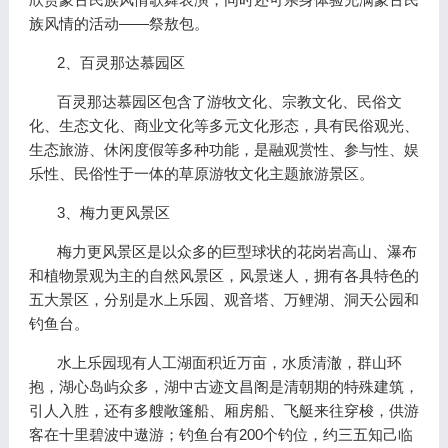
族风情的活动——祭敖包。
2、百灵那达慕园区
百灵那达慕园区包含了游牧文化、宗教文化、民俗文
化、生态文化、商业文化等多元文化形态，具有民俗观光、
生态旅游、休闲度假等多种功能，是融观赏性、参与性、娱
乐性、民俗性于一体的草原游牧文化主题旅游景区。
3、梅力更风景区
梅力更风景区是以众多的巨型球状的花岗岩高山、瀑布
和植物景观为主的自然风景区，风景迷人，拥有各具特色的
五大景区，分别是水上乐园、观音塔、万鲤湖、洞天公园和
钓鱼台。
水上乐园现有人工湖面积近万亩，水质清澈，群山环
抱，湖心岛屿众多，湖中古迹文昌阁是清朝期的特殊建筑，
引人入胜，还有多艘敞篷船、厢房船、飞艇来往穿梭，供游
客在十里碧波中遨游；钓鱼台有200个钓位，约三五知己临