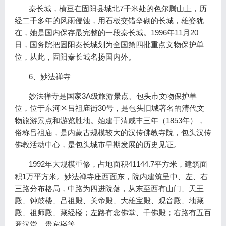
秦长城，横亘在固阳县城北7千米处的色尔腾山上，历
经二千多年的风雨侵蚀，用石板交错垒砌的长城，雄姿犹
在，她是国内保存最完整的一段秦长城。1996年11月20
日，国务院把固阳秦长城划为全国第四批重点文物保护单
位，从此，固阳秦长城名扬国内外。
6、妙法禅寺
妙法禅寺是国家3A级旅游景点、包头市文物保护单
位，位于东河区吕祖庙街30号，是包头旧城著名的清代文
物旅游景点和游览胜地。始建于清咸丰三年（1853年），
俗称吕祖庙，是内蒙古规模较大的汉传佛教寺院，包头汉传
佛教活动中心，是包头城市早期发展的历史见证。
1992年大规模重修，占地面积41144.7平方米，建筑面
积1万平方米。妙法禅寺座西面东，院内建筑呈中、左、右
三路分布格局，中路为四进院落，从东至西有山门、天王
殿、钟鼓楼、吕祖殿、关帝殿、大雄宝殿、观音殿、地藏
殿、祖师殿、藏经楼；左路有念佛堂、千佛殿；右路有五百
罗汉堂，贵宾楼等。