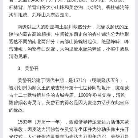
杆林背、羊背山等大小山峰和美岱沟、水涧沟、香桂铺沟等
沟堑组成。九峰山为东西走向。
南缘以巨大的断层与土默川截然分开，北缘以起伏的丘
陵与内蒙古高原相接。中间被东西走向的香桂铺沟分为地形
迥然不同的南北两部分：南部山势蜿蜒起伏、绝壁峥嵘、峰
峦陡峻，沟壑弯曲深邃，大沟里流水湍急奔涌，小壑中碧泉
清澈见底。
9、美岱召
美岱召始建于明代中期，是1571年（明朝隆庆五年），
被明朝封为顺义王的成吉思汗第十七世孙阿勒坦汗，统领蒙
古十二土默特所居住的古城寺庙。1606年称灵觉寺，清乾
隆曾赐名寿灵寺。美岱召的得名是因为麦达力活佛在此坐床
的缘故。
1583年（万历十一年），西藏僧界特派麦达力活佛来蒙
古掌教，因麦达力活佛曾在灵觉寺坐床并为弥勒佛像主持开
光仪式，人们便俗称灵觉寺为麦达力召即美岱召。美岱召是