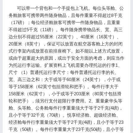
可以带一个背包和一个手提包上飞机。每位头等舱、公
务舱旅客可携带两件随身物品，且每件重量不得超过8千克
（17磅）；每位经济舱旅客可携带一件随身物品，且重量
不得超过5千克（11磅）。每件随身携带物品长、宽、高三
边分别不得超过55厘米（22英寸）、40厘米（16英寸）、
20厘米（8英寸），保证可以放置在航空器客舱上方的封闭
式行李架内或放置在前排座椅下。如不能以上述方式放置，
或由于超重超大的原因，或出于安全方面的考虑，则应当作
为托运行李运输。扩展资料上飞机需要办理托运的行李1、
尺寸 （1）普通托运行李尺寸：每件普通托运行李的长、
宽、高三边之和：大于或等于60厘米（24英寸），小于或
等于158厘米（62英寸包括滑轮和把手）。每件行李大于
158厘米（62英寸），小于或等于203厘米（80英寸包括滑
轮和把手），须另行支付超限行李费用。2、重量豪华头等
舱、头等舱、公务舱每件行李重量须大于等于2千克(4磅)，
且小于等于32千克（70磅）。悦享经济舱、超级经济舱、
经济舱每件行李重量须大于等于2千克(4磅)，且小于等于23
千克（50磅）。每件行李重量大于23千克(50磅)，且小于等