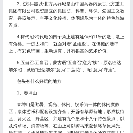
3.北方兵器城:北方兵器城是由中国兵器内蒙古北方重工
集团有限公司投资建立的集国防、科普、环保、爱国主义教
育、兵器展示、军事文化传播、休闲娱乐为一体的特色旅游
景点。
4.梅代昭:梅代昭的四个角上建有延伸约11米的墩，墩上
有角楼。一进太和门，就面对着“圣雄殿”。在佛殿的墙壁
上，有彩色壁画，生动逼真，具有很高的艺术价值。
5.五当召:五当召，蒙古语“五当召”意为“柳”；原名巴达
加尔昭，藏语“巴达加尔”意为“白莲花”，“昭”意为“寺庙”。
包头有什么好玩的地方
1、春坤山
春坤山是避暑、观光、休闲、娱乐为一体的休闲度假
区，康体游乐和配套设施齐全，开辟有草原营地，形成接待
区、篝火区、野营区，并建有九个堡和十八个特色景点，以
及滑草场、滑雪场等。在山上可以骑马乘驼领略草原风光、
欣赏蒙古民族风情歌舞表演，同时还可亲身体验充满蒙古民