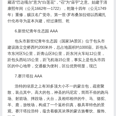
藏语“巴达嘎尔”意为“白莲花”，“召”为“庙宇”之意。始建于清
康熙年间（公元1662年—1722），乾隆十四年（公元1749
年）重修，赐汉名广觉寺。第一世-罗布桑加拉错以西藏扎
什伦布寺为蓝本兴建，经过康熙、乾
6.新世纪青年生态园 AAA
包头市新世纪青年生态园（国家3A景区）位于包头市
建设路立交桥西约200米外，总占地面积约1000亩。距包头
市东河区5公里，距青山区8公里，距东河火车站12公里，
距包头西站15公里，距飞机场15公里，事实上是包头市四
区的中心地带，交通极为便利，区位优势明显，现已
7.赛汗塔拉 AAA
浩特的绿原之上有30多顶大小不一的蒙古包，疏密聚
散，装点其中。高大的包，神圣的玛尼宏，简而不俗的跑马
场、射箭场、摔跤场，火台，及相邻相伴的牛、马、骆驼、
羊、鹿，放牧场，构成了一个返朴归真，极具草特色的景
观。赛汗塔拉浩特，蕴含着极其浓厚的蒙古族餐饮、服饰、