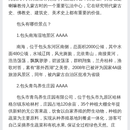
喇嘛教传入蒙古时的一个重要弘法中心，它在研究明代蒙古
史、佛教史、建筑史、美术史上都有重要的价值。
包头有哪些景点？
1.包头南海湿地景区 AAAA
南海，位于包头东河区南侧，总面积2000公倾，其中水
面480公顷，水域辽阔，风光旖旎，北依青山，南接黄河，
浩浩荡荡，飘飘渺渺，碧波荡漾，群鸥翔集，兰舟桂棹，渔
歌对答，素有“塞外西湖”之美誉。2008年已被评为国家4A级
旅游风景区，同年，被内蒙古自治区批准为省级
2.包头青鸟养生庄园 AAAA
包头市青鸟养生庄园有限公司，位于包头市九原区哈林
格尔镇东哈林村，庄园占地120余亩，35个种植大棚全年提
供新鲜的无公害果蔬，饮食以自家养殖的野生动物，种植的
蔬菜为主要原料，实现从种养殖基地到餐桌一体化，游客可
自己采摘养生蔬菜和有机水果, 保证全过程绿色天然。庄