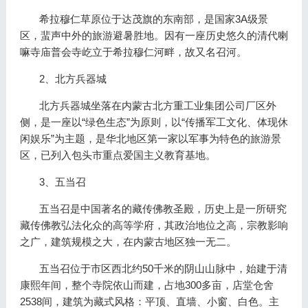
希拉穆仁草原位于达茂旗的东南部，是国家3A级景
区，蜚声中外的旅游避暑胜地。因有一座历史悠久的清代喇
嘛寺庙普会寺屹立于希拉穆仁河畔，故又名召河。
2、北方兵器城
北方兵器城坐落在内蒙古北方重工业集团公司厂区外
侧，是一座以“绿色生态”为原则，以“传播军工文化、体现休
闲娱乐”为主题，是华北地区第一家以军事为特色的旅游景
区，已列入包头市重点爱国主义教育基地。
3、五当召
五当召是中国著名的藏传佛教圣殿，历史上是一所研究
藏传佛教弘法化众的高等学府，其政治地位之高，宗教影响
之广，建筑规模之大，在内蒙古地区独一无二。
五当召位于市区西北约50千米的阴山山脉中，始建于清
康熙年间，整个寺院依山而建，占地300多亩，店堂仓舍
2538间，建筑为藏式风格：平顶、直墙、小窗、白色。主